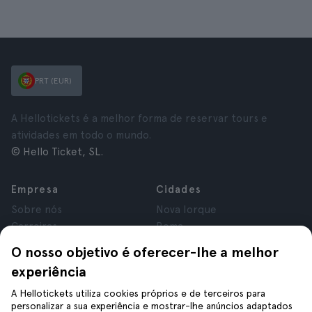
PRT (EUR)
A Hellotickets é a melhor forma de reservar tours e
atividades em todo o mundo.
© Hello Ticket, SL.
Empresa
Cidades
Sobre nós
Nova Iorque
Carreiras
Roma
Afiliados
Paris
O nosso objetivo é oferecer-lhe a melhor
Avaliações
Londres
experiência
Privacidade
Granada
Termos e Condições
Cracóvia
A Hellotickets utiliza cookies próprios e de terceiros para
personalizar a sua experiência e mostrar-lhe anúncios adaptados
Aviso Legal
Tenerife