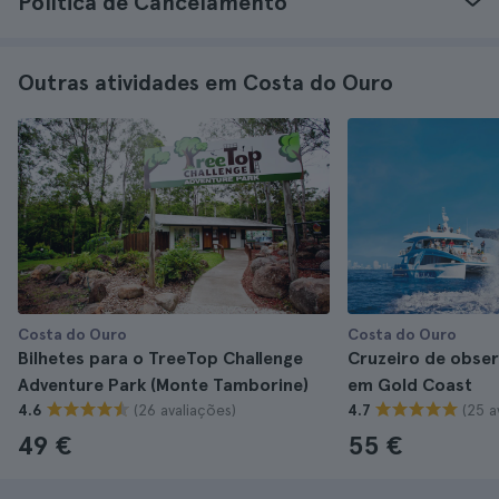
Política de Cancelamento
Outras atividades em Costa do Ouro
Costa do Ouro
Costa do Ouro
Bilhetes para o TreeTop Challenge
Cruzeiro de obser
Adventure Park (Monte Tamborine)
em Gold Coast
(26 avaliações)
(25 a
4.6
4.7
49 €
55 €