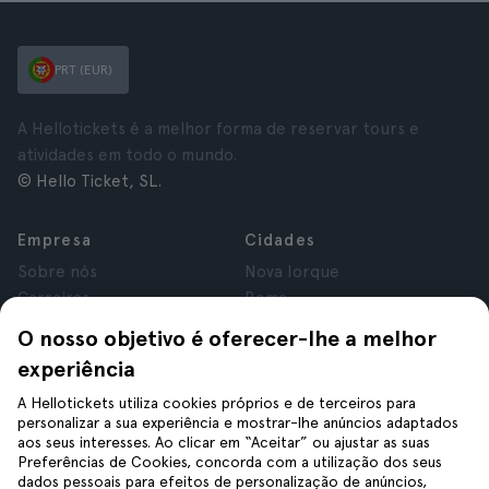
PRT (EUR)
A Hellotickets é a melhor forma de reservar tours e
atividades em todo o mundo.
© Hello Ticket, SL.
Empresa
Cidades
Sobre nós
Nova Iorque
Carreiras
Roma
Afiliados
Paris
O nosso objetivo é oferecer-lhe a melhor
Avaliações
Londres
experiência
Privacidade
Granada
Termos e Condições
Cracóvia
A Hellotickets utiliza cookies próprios e de terceiros para
personalizar a sua experiência e mostrar-lhe anúncios adaptados
Aviso Legal
Tenerife
aos seus interesses. Ao clicar em “Aceitar” ou ajustar as suas
Cookies
Preferências de Cookies, concorda com a utilização dos seus
dados pessoais para efeitos de personalização de anúncios,