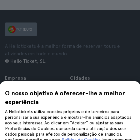
PRT (EUR)
A Hellotickets é a melhor forma de reservar tours e
atividades em todo o mundo.
© Hello Ticket, SL.
Empresa
Cidades
Sobre nós
Nova Iorque
O nosso objetivo é oferecer-lhe a melhor
Carreiras
Roma
experiência
Afiliados
Paris
Avaliações
Londres
A Hellotickets utiliza cookies próprios e de terceiros para
Privacidade
Granada
personalizar a sua experiência e mostrar-lhe anúncios adaptados
aos seus interesses. Ao clicar em “Aceitar” ou ajustar as suas
Termos e Condições
Cracóvia
Preferências de Cookies, concorda com a utilização dos seus
Aviso Legal
Tenerife
dados pessoais para efeitos de personalização de anúncios,
Cookies
conforme descrito na nossa
Política de Cookies
, bem como nos