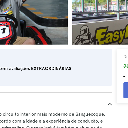
D
2
 tem avaliações
EXTRAORDINÁRIAS
no circuito interior mais moderno de Banguecoque:
ordo com a idade e a experiência de condução, e
 adrenalina
. O preço inclui também o aluguer do