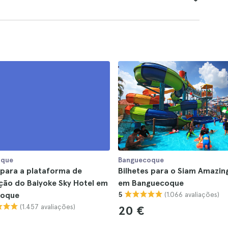
oque
Banguecoque
 para a plataforma de
Bilhetes para o Siam Amazin
ção do Baiyoke Sky Hotel em
em Banguecoque
(1.066 avaliações)
coque
5
(1.457 avaliações)
20 €