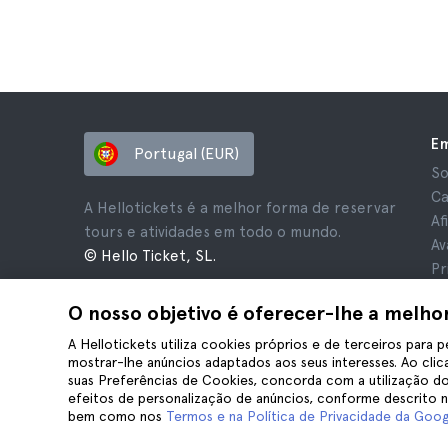
E
Portugal (EUR)
So
Ca
A Hellotickets é a melhor forma de reservar
Af
tours e atividades em todo o mundo.
Av
© Hello Ticket, SL.
Pr
Te
O nosso objetivo é oferecer-lhe a melho
Av
Co
A Hellotickets utiliza cookies próprios e de terceiros para p
mostrar-lhe anúncios adaptados aos seus interesses. Ao clica
suas Preferências de Cookies, concorda com a utilização do
efeitos de personalização de anúncios, conforme descrito 
bem como nos
Termos e na Política de Privacidade da Goog