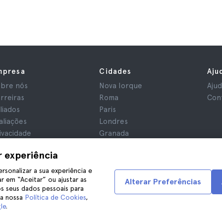
mpresa
Cidades
Aju
bre nós
Nova Iorque
Aju
rreiras
Roma
Con
iliados
Paris
aliações
Londres
ivacidade
Granada
rmos e Condições
Cracóvia
r experiência
iso Legal
Tenerife
okies
ersonalizar a sua experiência e
r em “Aceitar” ou ajustar as
Alterar Preferências
s seus dados pessoais para
na nossa
Política de Cookies
,
le
.