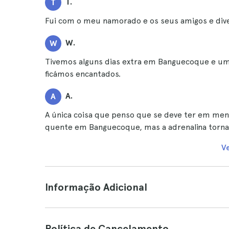
T.
T
Fui com o meu namorado e os seus amigos e div
W.
W
Tivemos alguns dias extra em Banguecoque e um
ficámos encantados.
A.
A
A única coisa que penso que se deve ter em men
quente em Banguecoque, mas a adrenalina torna
V
Informação Adicional
Política de Cancelamento