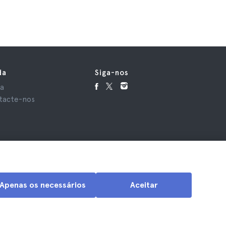
da
Siga-nos
da
tacte-nos
Apenas os necessários
Aceitar