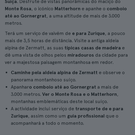
Suíça
. Desfrute de vistas panorâmicas do maciço do
Monte Rosa
, o icónico
Matterhorn
e apanhe o
comboio
até ao Gornergrat
, a uma altitude de mais de 3.000
metros.
Terá um serviço de vaivém de
e para Zurique
, a pouco
mais de 3,5 horas de distância. Visite a antiga aldeia
alpina de Zermatt, as suas
típicas casas de madeira
e
dê uma vista de olhos pelos
miradouros
da cidade para
ver a majestosa paisagem montanhosa em redor.
Caminhe pela aldeia alpina de Zermatt
e observe o
panorama montanhoso suíço.
Apanhar
o comboio até ao Gornergrat
a mais de
3.000 metros.
Ver o Monte Rosa e o Matterhorn
,
montanhas emblemáticas deste local suíço.
A actividade inclui serviço de
transporte de e para
Zurique
, assim como um
guia profissional
que o
acompanhará a todo o momento.