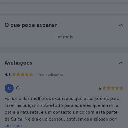
O que pode esperar
Ler mais
Avaliações
· 1.166 avaliações
4.6
C.
C
5
Foi uma das melhores excursões que escolhemos para
fazer na Suíça! É sobretudo para aqueles que amam a
paz e a natureza, é um contacto único com esta parte
da Suíça. No dia que passou, estávamos ansiosos por
Ler mais
ficar com a minha família. Todo o serviço foi óptimo.