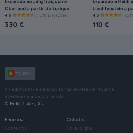
Excursão ao Jungfraujoch e
Excursão a Heidil
Oberland a partir de Zurique
Liechtenstein a pa
(1.598 avaliações)
(1.06
4.5
4.5
330 €
110 €
PRT (EUR)
A Hellotickets é a melhor forma de reservar tours e
atividades em todo o mundo.
© Hello Ticket, SL.
Empresa
Cidades
Sobre nós
Nova Iorque