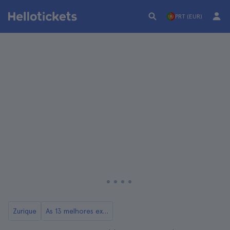
PRT (EUR)
Zurique
As 13 melhores excursões a partir de Zurique.