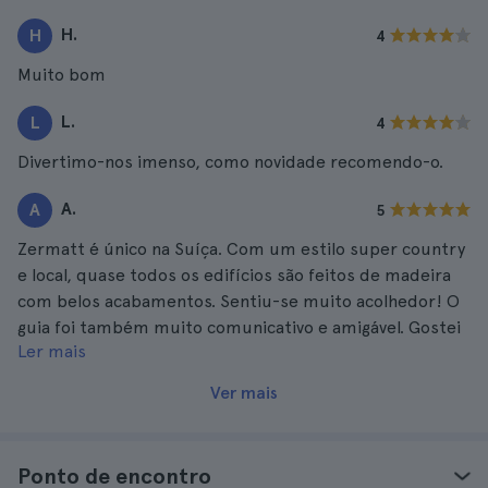
H.
H
4
Muito bom
L.
L
4
Divertimo-nos imenso, como novidade recomendo-o.
A.
A
5
Zermatt é único na Suíça. Com um estilo super country
e local, quase todos os edifícios são feitos de madeira
com belos acabamentos. Sentiu-se muito acolhedor! O
guia foi também muito comunicativo e amigável. Gostei
Ler mais
muito do dia! Depois regressei alegremente a Zurique.
Ver mais
Ponto de encontro