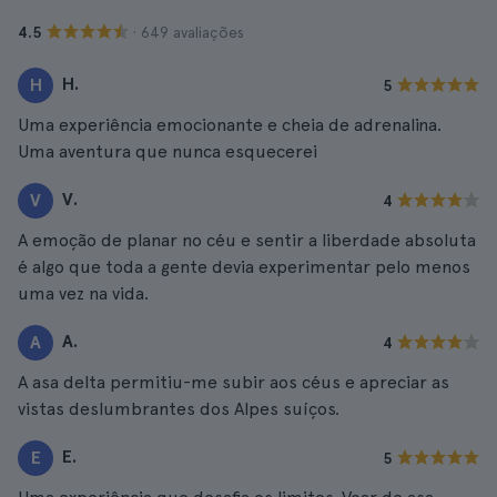
· 649 avaliações
4.5
H.
H
5
Uma experiência emocionante e cheia de adrenalina.
Uma aventura que nunca esquecerei
V.
V
4
A emoção de planar no céu e sentir a liberdade absoluta
é algo que toda a gente devia experimentar pelo menos
uma vez na vida.
A.
A
4
A asa delta permitiu-me subir aos céus e apreciar as
vistas deslumbrantes dos Alpes suíços.
E.
E
5