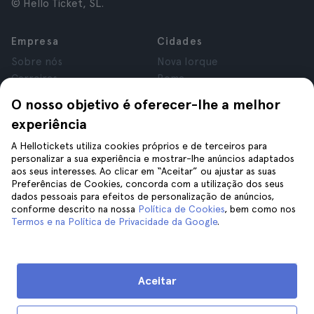
© Hello Ticket, SL.
Empresa
Cidades
Sobre nós
Nova Iorque
Carreiras
Roma
Afiliados
Paris
O nosso objetivo é oferecer-lhe a melhor
Avaliações
Londres
experiência
Privacidade
Granada
Termos e Condições
Cracóvia
A Hellotickets utiliza cookies próprios e de terceiros para
personalizar a sua experiência e mostrar-lhe anúncios adaptados
Aviso Legal
Tenerife
aos seus interesses. Ao clicar em “Aceitar” ou ajustar as suas
Cookies
Preferências de Cookies, concorda com a utilização dos seus
dados pessoais para efeitos de personalização de anúncios,
conforme descrito na nossa
Política de Cookies
, bem como nos
Ajuda
Siga-nos
Termos e na Política de Privacidade da Google
.
Ajuda
Contacte-nos
Aceitar