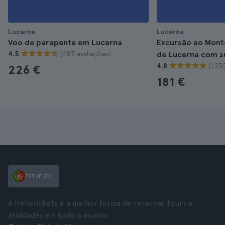
Lucerna
Lucerna
Voo de parapente em Lucerna
Excursão ao Monte
(487 avaliações)
4.5
de Lucerna com su
(1.23
4.8
226 €
181 €
PRT (EUR)
A Hellotickets é a melhor forma de reservar tours e
atividades em todo o mundo.