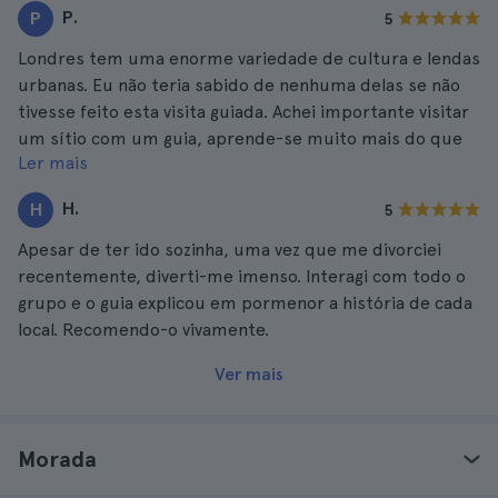
P.
P
5
Londres tem uma enorme variedade de cultura e lendas
urbanas. Eu não teria sabido de nenhuma delas se não
tivesse feito esta visita guiada. Achei importante visitar
um sítio com um guia, aprende-se muito mais do que
Ler mais
se fizer a visita sozinho.
H.
H
5
Apesar de ter ido sozinha, uma vez que me divorciei
recentemente, diverti-me imenso. Interagi com todo o
grupo e o guia explicou em pormenor a história de cada
local. Recomendo-o vivamente.
Ver mais
Morada