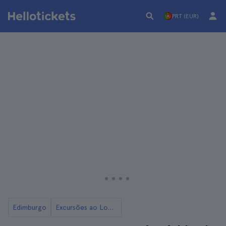
PRT (EUR)
Edimburgo
Excursões ao Loch Ness e às Highlands a partir de Edimburgo