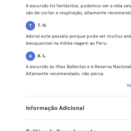
A excursão foi fantástica, pudemos ver a vida s
são de cortar a respiração, altamente recomend
T. H.
T
Adorei este passeio porque pude ver muitos ani
inesquecível na minha viagem ao Peru.
A. L.
A
A excursão às Ilhas Ballestas e à Reserva Naciona
Altamente recomendado, não perca.
V
Informação Adicional