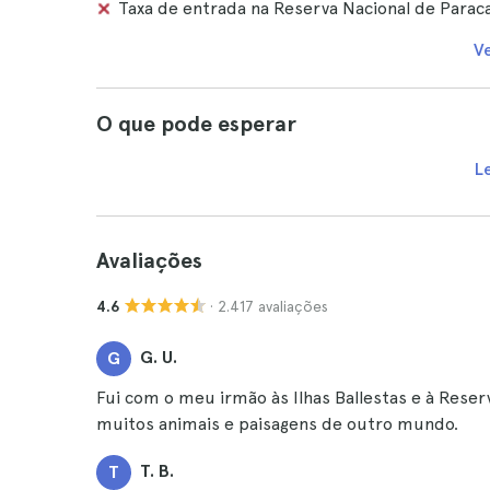
Taxa de entrada na Reserva Nacional de Paraca
V
O que pode esperar
L
Avaliações
· 2.417 avaliações
4.6
G. U.
G
Fui com o meu irmão às Ilhas Ballestas e à Reser
muitos animais e paisagens de outro mundo.
T. B.
T