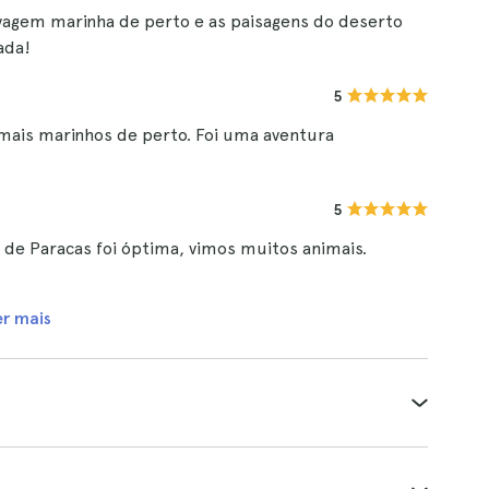
elvagem marinha de perto e as paisagens do deserto
ada!
5
mais marinhos de perto. Foi uma aventura
5
l de Paracas foi óptima, vimos muitos animais.
er mais