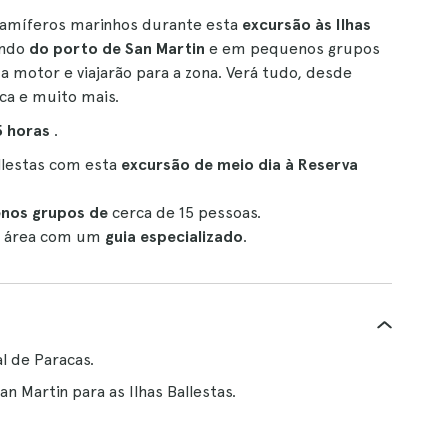
mamíferos marinhos durante esta
excursão às Ilhas
indo
do porto de San Martin
e em pequenos grupos
 motor e viajarão para a zona. Verá tudo, desde
nca e muito mais.
5 horas
.
allestas com esta
excursão de meio dia à Reserva
nos grupos de
cerca de 15 pessoas.
da área com um
guia especializado
.
l de Paracas.
n Martin para as Ilhas Ballestas.