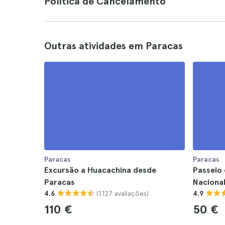
Política de Cancelamento
Outras atividades em Paracas
Paracas
Paracas
Excursão a Huacachina desde
Passeio 
Paracas
Naciona
(1.127 avaliações)
4.6
4.9
110 €
50 €