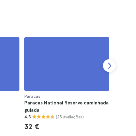
Paracas
Paracas
Paracas National Reserve caminhada
Paracas p
guiada
observaç
)
(25 avaliações)
4.5
4.5
32 €
25 €