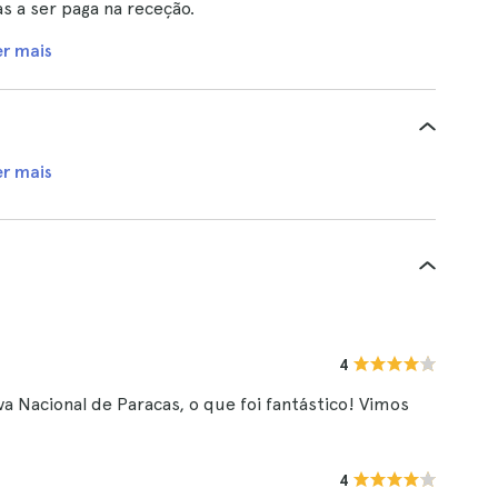
s a ser paga na receção.
er mais
er mais
4
va Nacional de Paracas, o que foi fantástico! Vimos
4