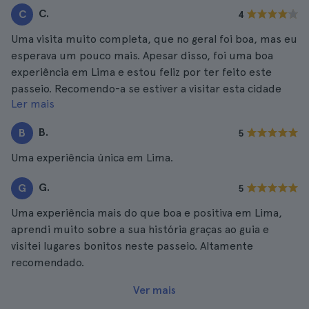
C.
C
4
Uma visita muito completa, que no geral foi boa, mas eu
esperava um pouco mais. Apesar disso, foi uma boa
experiência em Lima e estou feliz por ter feito este
passeio. Recomendo-a se estiver a visitar esta cidade
Ler mais
pela primeira vez.
B.
B
5
Uma experiência única em Lima.
G.
G
5
Uma experiência mais do que boa e positiva em Lima,
aprendi muito sobre a sua história graças ao guia e
visitei lugares bonitos neste passeio. Altamente
recomendado.
Ver mais