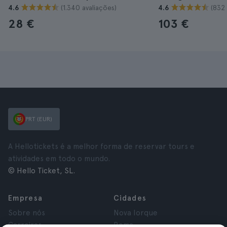
(1.340 avaliações)
(832 
4.6
4.6
28 €
103 €
PRT (EUR)
A Hellotickets é a melhor forma de reservar tours e
atividades em todo o mundo.
© Hello Ticket, SL.
Empresa
Cidades
Sobre nós
Nova Iorque
Carreiras
Roma