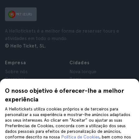
PRT (EUR)
A Hellotickets é a melhor forma de reservar tours e
atividades em todo o mundo.
© Hello Ticket, SL.
Empresa
Cidades
Sobre nós
Nova Iorque
Carreiras
Roma
Afiliados
Paris
O nosso objetivo é oferecer-lhe a melhor
Avaliações
Londres
experiência
Privacidade
Granada
Termos e Condições
Cracóvia
A Hellotickets utiliza cookies próprios e de terceiros para
personalizar a sua experiência e mostrar-lhe anúncios adaptados
Aviso Legal
Tenerife
aos seus interesses. Ao clicar em “Aceitar” ou ajustar as suas
Cookies
Preferências de Cookies, concorda com a utilização dos seus
dados pessoais para efeitos de personalização de anúncios,
conforme descrito na nossa
Política de Cookies
, bem como nos