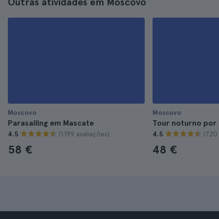
Outras atividades em Moscovo
Moscovo
Moscovo
Parasailing em Mascate
Tour noturno por
(1.199 avaliações)
(720 
4.5
4.5
58 €
48 €