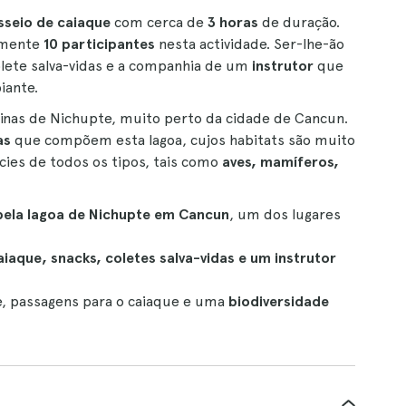
seio de caiaque
com cerca de
3 horas
de duração.
damente
10 participantes
nesta actividade. Ser-lhe-ão
olete salva-vidas e a companhia de um
instrutor
que
iante.
talinas de Nichupte, muito perto da cidade de Cancun.
as
que compõem esta lagoa, cujos habitats são muito
écies de todos os tipos, tais como
aves, mamíferos,
pela lagoa de Nichupte em Cancun
, um dos lugares
aque, snacks, coletes salva-vidas e um instrutor
ue, passagens para o caiaque e uma
biodiversidade