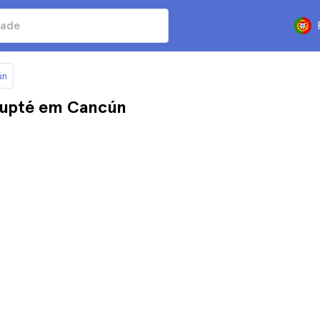
ún
chupté em Cancún