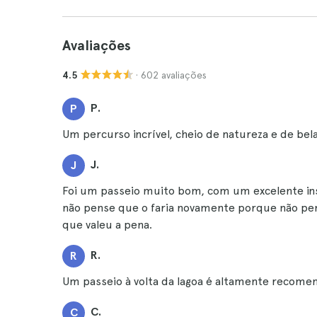
Avaliações
· 602 avaliações
4.5
P.
P
Um percurso incrível, cheio de natureza e de bela
J.
J
Foi um passeio muito bom, com um excelente in
não pense que o faria novamente porque não pen
que valeu a pena.
R.
R
Um passeio à volta da lagoa é altamente recome
C.
C