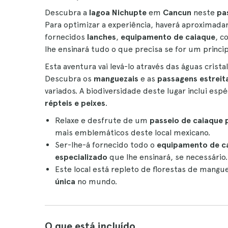
Descubra a
lagoa Nichupte
em
Cancun
neste
pas
Para optimizar a experiência, haverá aproxima
fornecidos
lanches
,
equipamento de caiaque
, c
lhe ensinará tudo o que precisa se for um princip
Esta aventura vai levá-lo através das águas cris
Descubra os
manguezais
e as
passagens estreit
variados. A biodiversidade deste lugar inclui esp
répteis e peixes
.
Relaxe e desfrute de um
passeio de caiaque 
mais emblemáticos deste local mexicano.
Ser-lhe-á fornecido todo o
equipamento de cai
especializado
que lhe ensinará, se necessário.
Este local está repleto de florestas de mang
única
no mundo.
O que está incluído