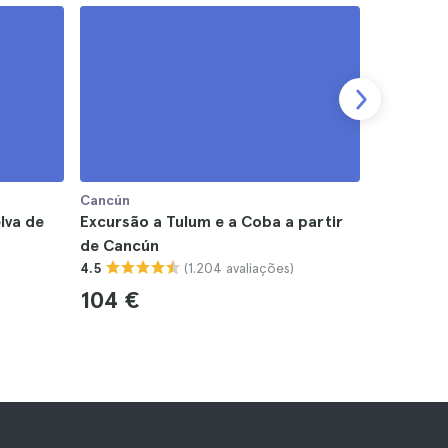
Cancún
Cancún
lva de
Excursão a Tulum e a Coba a partir
Excursão
de Cancún
baleia e
(1.204 avaliações)
4.5
4.5
104 €
160 €