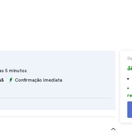
D
3
as 5 minutos
AS
Confirmação imediata
re