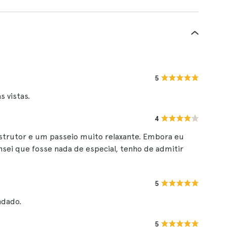
5
s vistas.
4
strutor e um passeio muito relaxante. Embora eu
sei que fosse nada de especial, tenho de admitir
5
ndado.
5