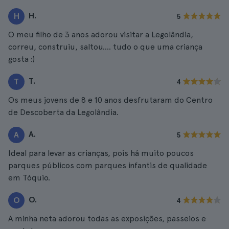
H.
H
5
O meu filho de 3 anos adorou visitar a Legolândia,
correu, construiu, saltou.... tudo o que uma criança
gosta :)
T.
T
4
Os meus jovens de 8 e 10 anos desfrutaram do Centro
de Descoberta da Legolândia.
A.
A
5
Ideal para levar as crianças, pois há muito poucos
parques públicos com parques infantis de qualidade
em Tóquio.
O.
O
4
A minha neta adorou todas as exposições, passeios e