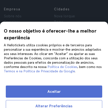
Empresa
Cidades
Sobre nós
Nova Iorque
Carreiras
Roma
Afiliados
Paris
O nosso objetivo é oferecer-lhe a melhor
Avaliações
Londres
experiência
Privacidade
Granada
Termos e Condições
Cracóvia
A Hellotickets utiliza cookies próprios e de terceiros para
personalizar a sua experiência e mostrar-lhe anúncios adaptados
Aviso Legal
Tenerife
aos seus interesses. Ao clicar em “Aceitar” ou ajustar as suas
Cookies
Preferências de Cookies, concorda com a utilização dos seus
dados pessoais para efeitos de personalização de anúncios,
conforme descrito na nossa
Política de Cookies
, bem como nos
Ajuda
Siga-nos
Termos e na Política de Privacidade da Google
.
Ajuda
Contacte-nos
Aceitar
Alterar Preferências