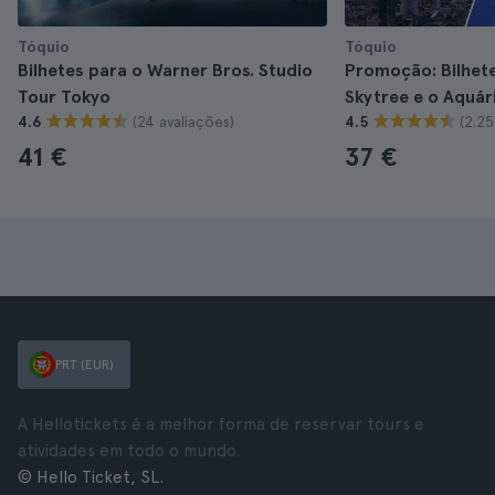
Tóquio
Tóquio
Bilhetes para o Warner Bros. Studio
Promoção: Bilhet
Tour Tokyo
Skytree e o Aquár
(24 avaliações)
(2.25
4.6
4.5
41 €
37 €
PRT (EUR)
A Hellotickets é a melhor forma de reservar tours e
atividades em todo o mundo.
© Hello Ticket, SL.