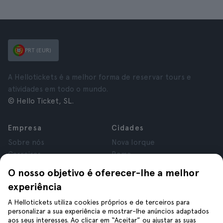
PRT (EUR)
A Hellotickets é a melhor forma de reservar tours e
atividades em todo o mundo.
© Hello Ticket, SL.
Empresa
Cidades
Sobre nós
Nova Iorque
Carreiras
Roma
Afiliados
Paris
O nosso objetivo é oferecer-lhe a melhor
Avaliações
Londres
experiência
Privacidade
Granada
Termos e Condições
Cracóvia
A Hellotickets utiliza cookies próprios e de terceiros para
personalizar a sua experiência e mostrar-lhe anúncios adaptados
Aviso Legal
Tenerife
aos seus interesses. Ao clicar em “Aceitar” ou ajustar as suas