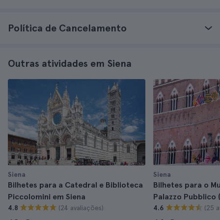
Política de Cancelamento
Outras atividades em Siena
Siena
Siena
Bilhetes para a Catedral e Biblioteca
Bilhetes para o M
Piccolomini em Siena
Palazzo Pubblico 
(24 avaliações)
(25 a
4.8
4.6