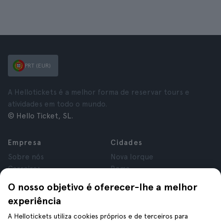
PRT (EUR)
A Hellotickets é a melhor forma de reservar tours e
atividades em todo o mundo.
© Hello Ticket, SL.
Empresa
Cidades
Sobre nós
Nova Iorque
Carreiras
Roma
Afiliados
Paris
O nosso objetivo é oferecer-lhe a melhor
Avaliações
Londres
experiência
Privacidade
Granada
Termos e Condições
Cracóvia
A Hellotickets utiliza cookies próprios e de terceiros para