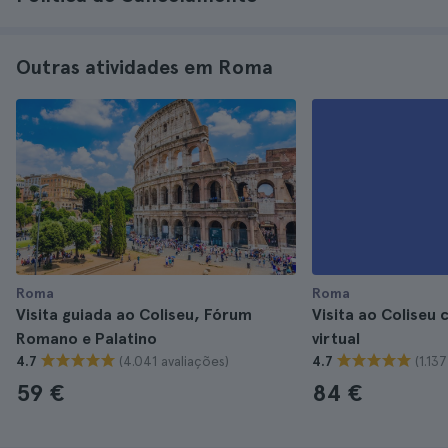
Outras atividades em Roma
Roma
Roma
Visita guiada ao Coliseu, Fórum
Visita ao Coliseu
Romano e Palatino
virtual
(4.041 avaliações)
(1.13
4.7
4.7
59 €
84 €