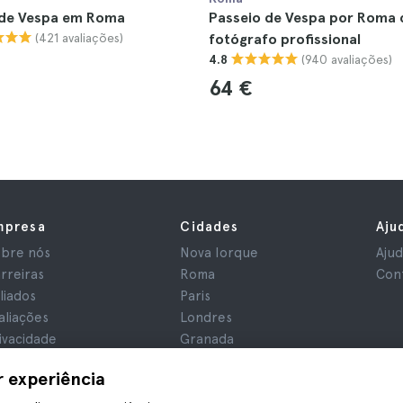
 de Vespa em Roma
Passeio de Vespa por Roma
(421 avaliações)
fotógrafo profissional
(940 avaliações)
4.8
64 €
mpresa
Cidades
Aju
bre nós
Nova Iorque
Aju
rreiras
Roma
Con
iliados
Paris
aliações
Londres
ivacidade
Granada
rmos e Condições
Cracóvia
r experiência
iso Legal
Tenerife