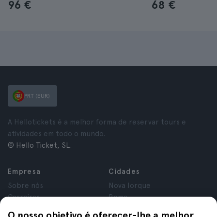
96 €
68 €
PRT (EUR)
A Hellotickets é a melhor forma de reservar tours e
atividades em todo o mundo.
© Hello Ticket, SL.
Empresa
Cidades
Sobre nós
Nova Iorque
Carreiras
Roma
Afiliados
Paris
O nosso objetivo é oferecer-lhe a melhor