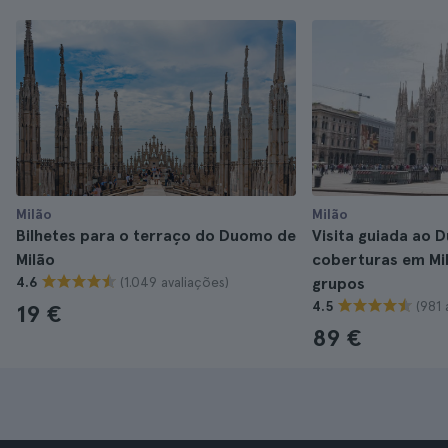
Milão
Milão
Bilhetes para o terraço do Duomo de
Visita guiada ao 
Milão
coberturas em Mi
(1.049 avaliações)
4.6
grupos
(981 
4.5
19 €
89 €