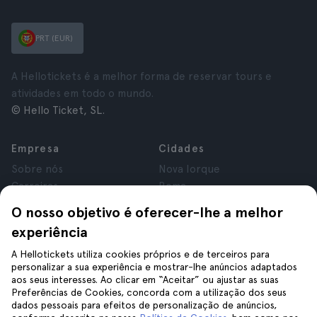
PRT (EUR)
A Hellotickets é a melhor forma de reservar tours e
atividades em todo o mundo.
© Hello Ticket, SL.
Empresa
Cidades
Sobre nós
Nova Iorque
Carreiras
Roma
Afiliados
Paris
O nosso objetivo é oferecer-lhe a melhor
Avaliações
Londres
experiência
Privacidade
Granada
Termos e Condições
Cracóvia
A Hellotickets utiliza cookies próprios e de terceiros para
personalizar a sua experiência e mostrar-lhe anúncios adaptados
Aviso Legal
Tenerife
aos seus interesses. Ao clicar em “Aceitar” ou ajustar as suas
Cookies
Preferências de Cookies, concorda com a utilização dos seus
dados pessoais para efeitos de personalização de anúncios,