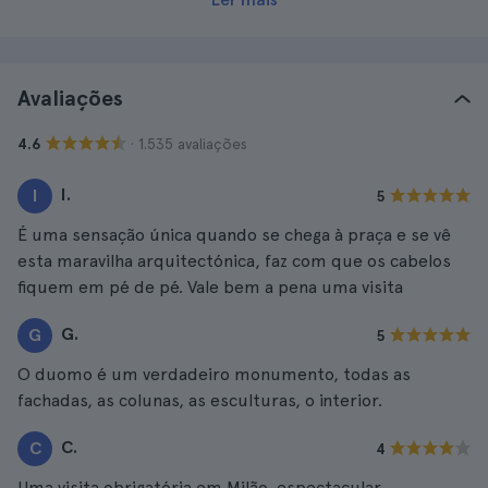
Avaliações
· 1.535 avaliações
4.6
I.
I
5
É uma sensação única quando se chega à praça e se vê
esta maravilha arquitectónica, faz com que os cabelos
fiquem em pé de pé. Vale bem a pena uma visita
G.
G
5
O duomo é um verdadeiro monumento, todas as
fachadas, as colunas, as esculturas, o interior.
C.
C
4
Uma visita obrigatória em Milão, espectacular