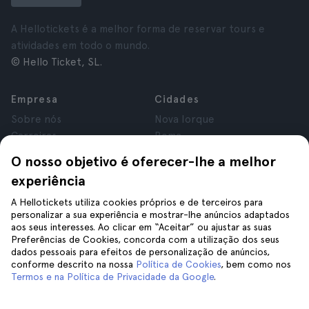
A Hellotickets é a melhor forma de reservar tours e
atividades em todo o mundo.
© Hello Ticket, SL.
Empresa
Cidades
Sobre nós
Nova Iorque
Carreiras
Roma
Afiliados
Paris
O nosso objetivo é oferecer-lhe a melhor
Avaliações
Londres
experiência
Privacidade
Granada
Termos e Condições
Cracóvia
A Hellotickets utiliza cookies próprios e de terceiros para
personalizar a sua experiência e mostrar-lhe anúncios adaptados
Aviso Legal
Tenerife
aos seus interesses. Ao clicar em “Aceitar” ou ajustar as suas
Cookies
Preferências de Cookies, concorda com a utilização dos seus
dados pessoais para efeitos de personalização de anúncios,
conforme descrito na nossa
Política de Cookies
, bem como nos
Ajuda
Siga-nos
Termos e na Política de Privacidade da Google
.
Ajuda