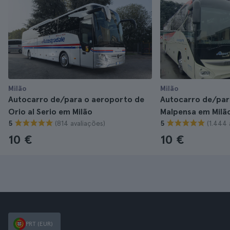
Milão
Milão
Autocarro de/para o aeroporto de
Autocarro de/par
Orio al Serio em Milão
Malpensa em Milã
(814 avaliações)
(1.444 
5
5
10 €
10 €
PRT (EUR)