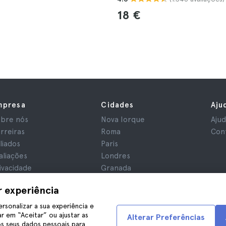
18 €
mpresa
Cidades
Aju
bre nós
Nova Iorque
Aju
rreiras
Roma
Con
iliados
Paris
aliações
Londres
ivacidade
Granada
rmos e Condições
Cracóvia
r experiência
iso Legal
Tenerife
okies
ersonalizar a sua experiência e
r em “Aceitar” ou ajustar as
Alterar Preferências
s seus dados pessoais para