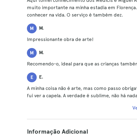
Aqui tomei conhecimento dos Médicis e Miguel Â
muito importante na minha estadia em Florença
conhecer na vida. O serviço é também dez.
M.
M
Impressionante obra de arte!
M.
M
Recomendo-o, ideal para que as crianças també
E.
E
A minha coisa não é arte, mas como passo obrigató
fui ver a capela. A verdade é sublime, não há nada
V
Informação Adicional