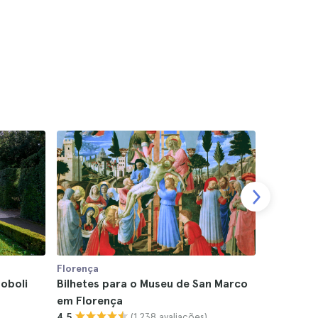
Florença
Florença
Boboli
Bilhetes para o Museu de San Marco
Bilhetes 
em Florença
de Flore
(1.238 avaliações)
4.5
4.5