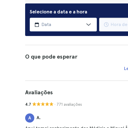
Selecione a data e a hora
O que pode esperar
L
Avaliações
· 771 avaliações
4.7
A.
A