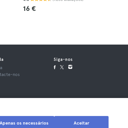
16 €
31 €
da
Siga-nos
da
tacte-nos
Apenas os necessários
Aceitar