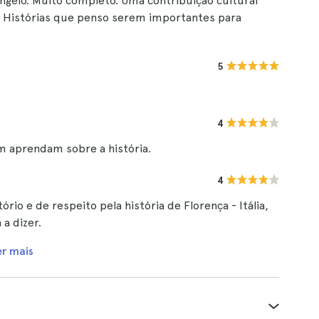
ngelo. Muito completo. Uma contribuição cultural
. Histórias que penso serem importantes para
5
4
m aprendam sobre a história.
4
rio e de respeito pela história de Florença - Itália,
 a dizer.
er mais