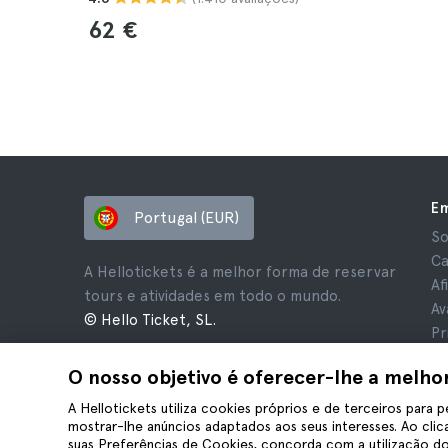
62 €
E
Portugal (EUR)
So
Ca
A Hellotickets é a melhor forma de reservar
Af
tours e atividades em todo o mundo.
Av
© Hello Ticket, SL.
Pr
Te
O nosso objetivo é oferecer-lhe a melho
Av
Co
A Hellotickets utiliza cookies próprios e de terceiros para p
mostrar-lhe anúncios adaptados aos seus interesses. Ao clica
suas Preferências de Cookies, concorda com a utilização do