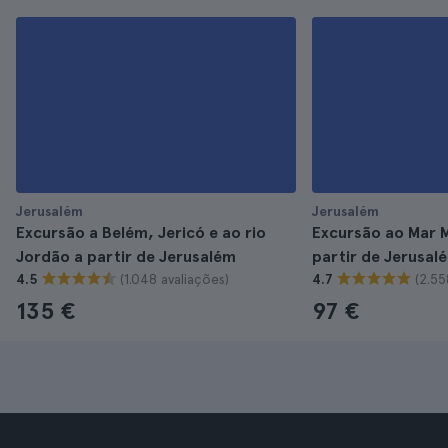
Jerusalém
Jerusalém
Excursão a Belém, Jericó e ao rio
Excursão ao Mar 
Jordão a partir de Jerusalém
partir de Jerusal
(1.048 avaliações)
(2.55
4.5
4.7
135 €
97 €