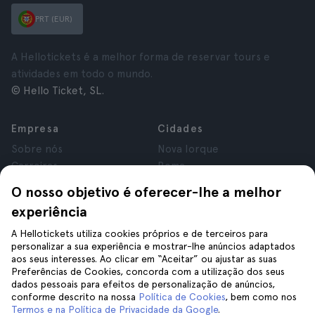
PRT (EUR)
A Hellotickets é a melhor forma de reservar tours e
atividades em todo o mundo.
© Hello Ticket, SL.
Empresa
Cidades
Sobre nós
Nova Iorque
Carreiras
Roma
Afiliados
Paris
O nosso objetivo é oferecer-lhe a melhor
Avaliações
Londres
experiência
Privacidade
Granada
Termos e Condições
Cracóvia
A Hellotickets utiliza cookies próprios e de terceiros para
personalizar a sua experiência e mostrar-lhe anúncios adaptados
Aviso Legal
Tenerife
aos seus interesses. Ao clicar em “Aceitar” ou ajustar as suas
Cookies
Preferências de Cookies, concorda com a utilização dos seus
dados pessoais para efeitos de personalização de anúncios,
conforme descrito na nossa
Política de Cookies
, bem como nos
Ajuda
Siga-nos
Termos e na Política de Privacidade da Google
.