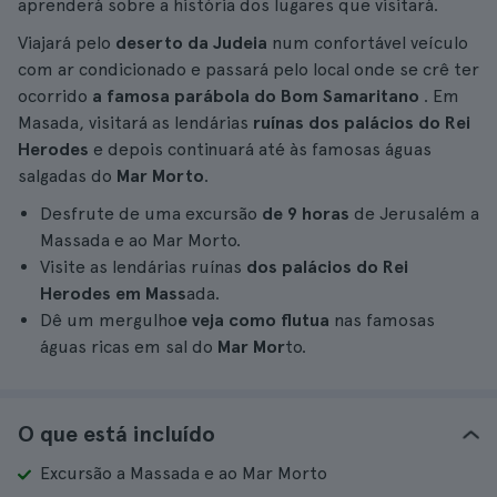
aprenderá sobre a história dos lugares que visitará.
Viajará pelo
deserto da Judeia
num confortável veículo
com ar condicionado e passará pelo local onde se crê ter
ocorrido
a famosa parábola do Bom Samaritano
. Em
Masada, visitará as lendárias
ruínas dos palácios do Rei
Herodes
e depois continuará até às famosas águas
salgadas do
Mar Morto
.
Desfrute de uma excursão
de 9 horas
de Jerusalém a
Massada e ao Mar Morto.
Visite as lendárias ruínas
dos palácios do Rei
Herodes em Mass
ada.
Dê um mergulho
e veja como flutua
nas famosas
águas ricas em sal do
Mar Mor
to.
O que está incluído
Excursão a Massada e ao Mar Morto