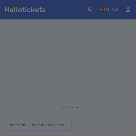
PRT (EUR)
Jerusalém
As 6 melhores excursões a partir de Jerusalém