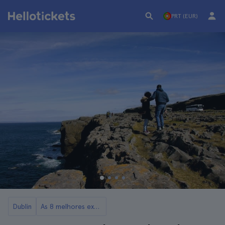
PRT (EUR)
Dublin
As 8 melhores excursões para os Penhascos de Moher saindo de Dublin