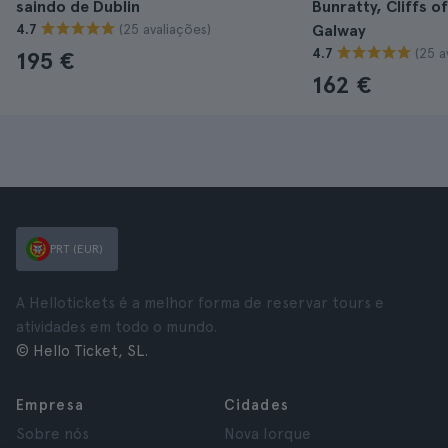
saindo de Dublin
Bunratty, Cliffs o
(25 avaliações)
4.7
Galway
(25 a
4.7
195 €
162 €
PRT (EUR)
A Hellotickets é a melhor forma de reservar tours e
atividades em todo o mundo.
© Hello Ticket, SL.
Empresa
Cidades
Sobre nós
Nova Iorque