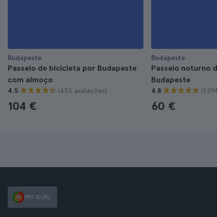
Budapeste
Budapeste
Passeio de bicicleta por Budapeste
Passeio noturno 
com almoço
Budapeste
(493 avaliações)
(1.29
4.5
4.8
104 €
60 €
PRT (EUR)