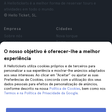
A Hellotickets é a melhor forma de reservar tours e
atividades em todo o mundo.
© Hello Ticket, SL.
Empresa
Cidades
Sobre nós
Nova Iorque
Carreiras
Roma
Afiliados
Paris
O nosso objetivo é oferecer-lhe a melhor
Avaliações
Londres
experiência
Privacidade
Granada
Termos e Condições
Cracóvia
A Hellotickets utiliza cookies próprios e de terceiros para
personalizar a sua experiência e mostrar-lhe anúncios adaptados
Aviso Legal
Tenerife
aos seus interesses. Ao clicar em “Aceitar” ou ajustar as suas
Cookies
Preferências de Cookies, concorda com a utilização dos seus
dados pessoais para efeitos de personalização de anúncios,
conforme descrito na nossa
Política de Cookies
, bem como nos
Ajuda
Siga-nos
Termos e na Política de Privacidade da Google
.
Ajuda
Contacte-nos