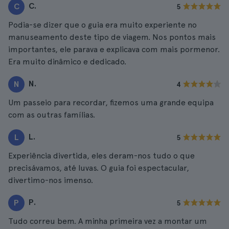
C.
C
5
Podia-se dizer que o guia era muito experiente no
manuseamento deste tipo de viagem. Nos pontos mais
importantes, ele parava e explicava com mais pormenor.
Era muito dinâmico e dedicado.
N.
N
4
Um passeio para recordar, fizemos uma grande equipa
com as outras famílias.
L.
L
5
Experiência divertida, eles deram-nos tudo o que
precisávamos, até luvas. O guia foi espectacular,
divertimo-nos imenso.
P.
P
5
Tudo correu bem. A minha primeira vez a montar um