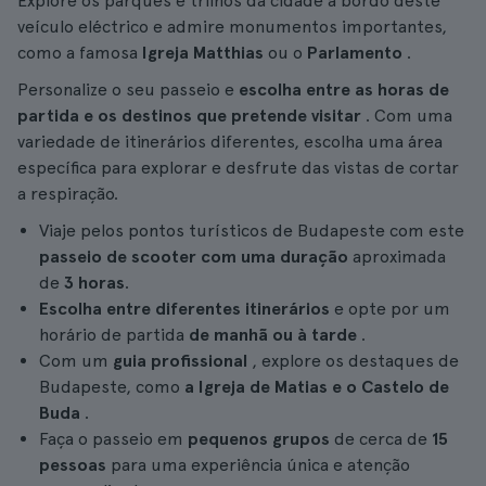
Explore os parques e trilhos da cidade a bordo deste
veículo eléctrico e admire monumentos importantes,
como a famosa
Igreja Matthias
ou o
Parlamento
.
Personalize o seu passeio e
escolha entre as horas de
partida e os destinos que pretende visitar
. Com uma
variedade de itinerários diferentes, escolha uma área
específica para explorar e desfrute das vistas de cortar
a respiração.
Viaje pelos pontos turísticos de Budapeste com este
passeio de scooter com uma duração
aproximada
de
3 horas
.
Escolha entre diferentes itinerários
e opte por um
horário de partida
de manhã ou à tarde
.
Com um
guia profissional
, explore os destaques de
Budapeste, como
a Igreja de Matias e o Castelo de
Buda
.
Faça o passeio em
pequenos grupos
de cerca de
15
pessoas
para uma experiência única e atenção