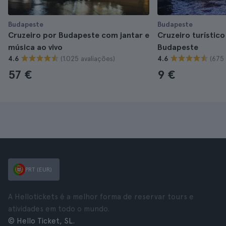
Budapeste
Budapeste
Cruzeiro por Budapeste com jantar e
Cruzeiro turístico
música ao vivo
Budapeste
(1.025 avaliações)
(675 
4.6
4.6
57 €
9 €
PRT (EUR)
A Hellotickets é a melhor forma de reservar tours e
atividades em todo o mundo.
© Hello Ticket, SL.