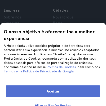
Empresa
Cidades
Sobre nós
Nova Iorque
Carreiras
Roma
Afiliados
Paris
O nosso objetivo é oferecer-lhe a melhor
Avaliações
Londres
experiência
Privacidade
Granada
Termos e Condições
Cracóvia
A Hellotickets utiliza cookies próprios e de terceiros para
personalizar a sua experiência e mostrar-lhe anúncios adaptados
Aviso Legal
Tenerife
aos seus interesses. Ao clicar em “Aceitar” ou ajustar as suas
Cookies
Preferências de Cookies, concorda com a utilização dos seus
dados pessoais para efeitos de personalização de anúncios,
conforme descrito na nossa
Política de Cookies
, bem como nos
Ajuda
Siga-nos
Termos e na Política de Privacidade da Google
.
Ajuda
Contacte-nos
Aceitar
Alterar Preferências