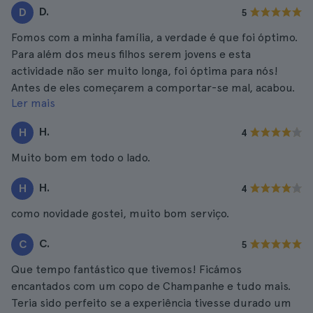
D.
D
5
Fomos com a minha família, a verdade é que foi óptimo.
Para além dos meus filhos serem jovens e esta
actividade não ser muito longa, foi óptima para nós!
Antes de eles começarem a comportar-se mal, acabou.
Ler mais
As fotografias e as memórias que tirámos foram
óptimas!
H.
H
4
Muito bom em todo o lado.
H.
H
4
como novidade gostei, muito bom serviço.
C.
C
5
Que tempo fantástico que tivemos! Ficámos
encantados com um copo de Champanhe e tudo mais.
Teria sido perfeito se a experiência tivesse durado um