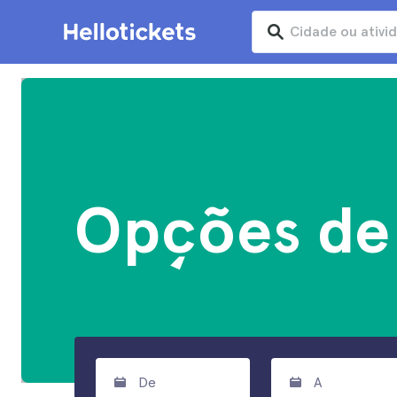
Opções de 
De
A