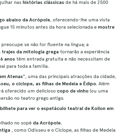
gulhar nas
histórias clássicas
de há mais de 2500
go abaixo da Acrópole
, oferecendo-lhe uma vista
egue 15 minutos antes da hora selecionada e
mostre
preocupe se não for fluente na língua; a
 trajes da mitologia grega
tornarão a experiência
 6 anos
têm entrada gratuita e não necessitam de
al para toda a família.
 em Atenas
", uma das principais atracções da cidade,
seu, o ciclope, as filhas de Medeia e Édipo
. Além
-á oferecido um delicioso
copo de vinho
(ou uma
ersão no teatro grego antigo.
bilhete para ver o espetáculo teatral de Koilon em
elhado no sopé
da Acrópole.
ntiga
, como Odisseu e o Ciclope, as filhas de Medeia