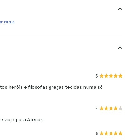
er mais
5
s heróis e filosofias gregas tecidas numa só
4
viaje para Atenas.
5