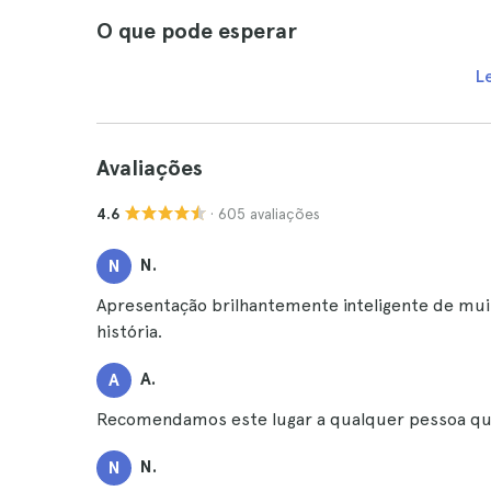
O que pode esperar
L
Avaliações
· 605 avaliações
4.6
N.
N
Apresentação brilhantemente inteligente de muito
história.
A.
A
Recomendamos este lugar a qualquer pessoa que 
N.
N