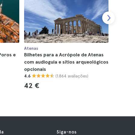
Atenas
Atenas
Poros e
Bilhetes para a Acrópole de Atenas
Cruzeiro 
com audioguia e sítios arqueológicos
a partir 
opcionais
4.6
(1.864 avaliações)
4.6
74 €
42 €
da
Siga-nos