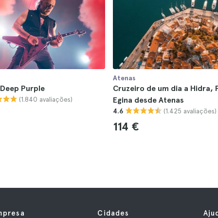
Atenas
 Deep Purple
Cruzeiro de um dia a Hidra, 
(1.840 avaliações)
Egina desde Atenas
(1.425 avaliações)
4.6
114 €
mpresa
Cidades
Aju