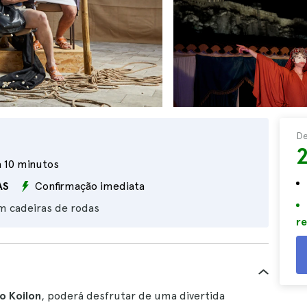
D
a 10 minutos
AS
Confirmação imediata
m cadeiras de rodas
re
o Koilon
, poderá desfrutar de uma divertida