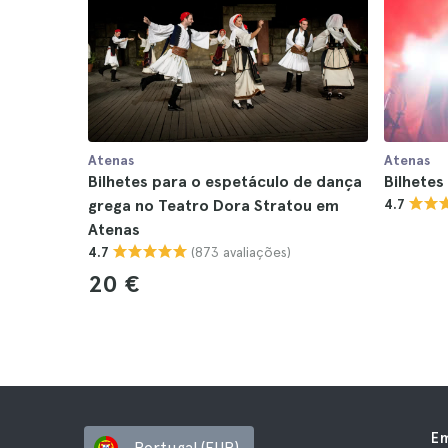
Atenas
Atenas
Bilhetes para o espetáculo de dança
Bilhetes
grega no Teatro Dora Stratou em
4.7
Atenas
(873 avaliações)
4.7
20 €
E
Portugal (EUR)