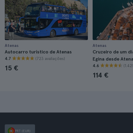
Atenas
Atenas
Autocarro turístico de Atenas
Cruzeiro de um di
(723 avaliações)
4.7
Egina desde Aten
(1.42
4.6
15 €
114 €
PRT (EUR)