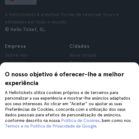
A Hellotickets é a melhor forma de reservar tours e
atividades em todo o mundo.
© Hello Ticket, SL.
Empresa
Cidades
Sobre nós
Nova Iorque
Carreiras
Roma
Afiliados
Paris
O nosso objetivo é oferecer-lhe a melhor
Avaliações
Londres
experiência
Privacidade
Granada
Termos e Condições
Cracóvia
A Hellotickets utiliza cookies próprios e de terceiros para
personalizar a sua experiência e mostrar-lhe anúncios adaptados
Aviso Legal
Tenerife
aos seus interesses. Ao clicar em “Aceitar” ou ajustar as suas
Cookies
Preferências de Cookies, concorda com a utilização dos seus
dados pessoais para efeitos de personalização de anúncios,
conforme descrito na nossa
Política de Cookies
, bem como nos
Ajuda
Siga-nos
Termos e na Política de Privacidade da Google
.
Ajuda