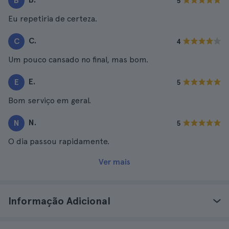
B
5
Eu repetiria de certeza.
C.
C
4
Um pouco cansado no final, mas bom.
E.
E
5
Bom serviço em geral.
N.
N
5
O dia passou rapidamente.
Ver mais
Informação Adicional