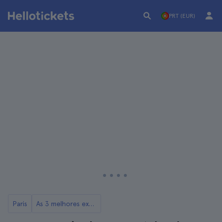
PRT (EUR)
Paris
As 3 melhores excursões aos Castelos do Loire a partir de Paris