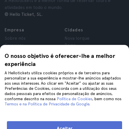
A Hellotickets é a melhor forma de reservar tours e
atividades em todo o mundo.
© Hello Ticket, SL.
Empresa
Cidades
Sobre nós
Nova Iorque
Carreiras
Roma
Afiliados
Paris
O nosso objetivo é oferecer-lhe a melhor
Avaliações
Londres
experiência
Privacidade
Granada
Termos e Condições
Cracóvia
A Hellotickets utiliza cookies próprios e de terceiros para
personalizar a sua experiência e mostrar-lhe anúncios adaptados
Aviso Legal
Tenerife
aos seus interesses. Ao clicar em “Aceitar” ou ajustar as suas
Cookies
Preferências de Cookies, concorda com a utilização dos seus
dados pessoais para efeitos de personalização de anúncios,
conforme descrito na nossa
Política de Cookies
, bem como nos
Ajuda
Siga-nos
Termos e na Política de Privacidade da Google
.
Ajuda
Contacte-nos
Aceitar