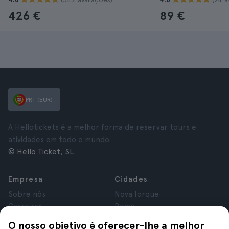
426 €
89 €
PRT (EUR)
A Hellotickets é a melhor forma de reservar tours e
atividades em todo o mundo.
© Hello Ticket, SL.
Empresa
Cidades
Sobre nós
Nova Iorque
Carreiras
Roma
Afiliados
Paris
O nosso objetivo é oferecer-lhe a melhor