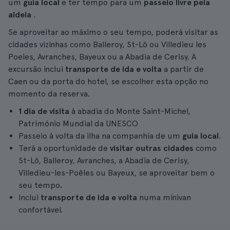
um
guia local
e ter tempo para um
passeio livre pela
aldeia
.
Se aproveitar ao máximo o seu tempo, poderá visitar as
cidades vizinhas como Balleroy, St-Lô ou Villedieu les
Poeles, Avranches, Bayeux ou a Abadia de Cerisy. A
excursão inclui
transporte de ida e volta
a partir de
Caen ou da porta do hotel, se escolher esta opção no
momento da reserva.
1 dia de visita
à abadia do Monte Saint-Michel,
Património Mundial da UNESCO
Passeio à volta da ilha na companhia de um
guia local
.
Terá a oportunidade de
visitar outras cidades
como
St-Lô, Balleroy, Avranches, a Abadia de Cerisy,
Villedieu-les-Poêles ou Bayeux, se aproveitar bem o
seu tempo
.
Inclui
transporte de ida e volta
numa minivan
confortável.