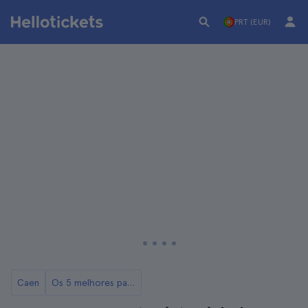
PRT (EUR)
Caen
Os 5 melhores passeios e excursões a partir de Caen