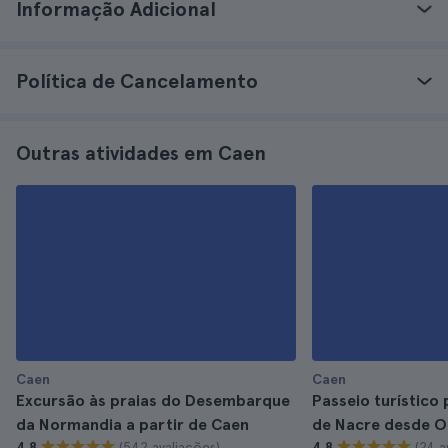
Informação Adicional
Política de Cancelamento
Outras atividades em Caen
Caen
Caen
Excursão às praias do Desembarque
Passeio turístico
da Normandia a partir de Caen
de Nacre desde O
(542 avaliações)
(24 a
4.8
4.8