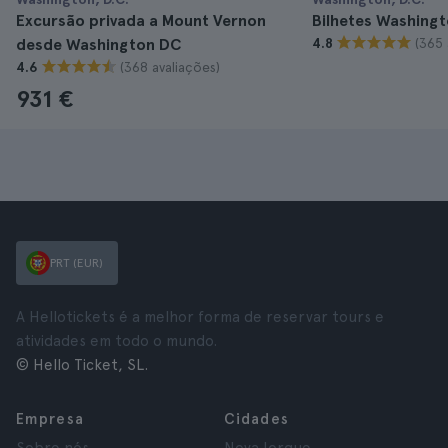
Excursão privada a Mount Vernon
Bilhetes Washing
(365 
desde Washington DC
4.8
(368 avaliações)
4.6
931 €
PRT (EUR)
A Hellotickets é a melhor forma de reservar tours e
atividades em todo o mundo.
© Hello Ticket, SL.
Empresa
Cidades