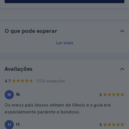
O que pode esperar
Ler mais
Avaliações
· 1.074 avaliações
4.7
M.
M
5
Os meus pais idosos vinham de Illinois e o guia era
especialmente paciente e bondoso.
H.
H
5