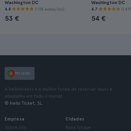
Washington DC
Washington DC
(1.118 avaliações)
(1.49
4.8
4.7
53 €
54 €
PRT (EUR)
A Hellotickets é a melhor forma de reservar tours e
atividades em todo o mundo.
© Hello Ticket, SL.
Empresa
Cidades
Sobre nós
Nova Iorque