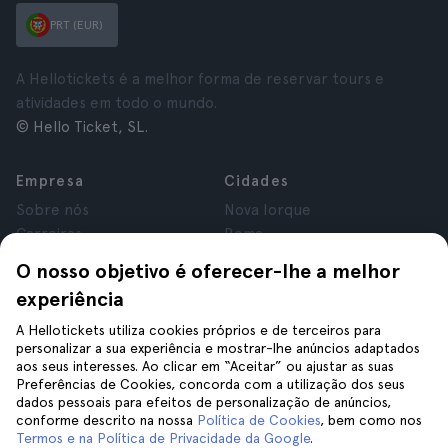
PRT (EUR)
A Hellotickets é a melhor forma de reservar tours e
atividades em todo o mundo.
© Hello Ticket, SL.
Empresa
Cidades
Sobre nós
Nova Iorque
Carreiras
Roma
Afiliados
Paris
O nosso objetivo é oferecer-lhe a melhor
Avaliações
Londres
experiência
Privacidade
Granada
Termos e Condições
Cracóvia
A Hellotickets utiliza cookies próprios e de terceiros para
personalizar a sua experiência e mostrar-lhe anúncios adaptados
Aviso Legal
Tenerife
aos seus interesses. Ao clicar em “Aceitar” ou ajustar as suas
Cookies
Preferências de Cookies, concorda com a utilização dos seus
dados pessoais para efeitos de personalização de anúncios,
conforme descrito na nossa
Política de Cookies
, bem como nos
Ajuda
Siga-nos
Termos e na Política de Privacidade da Google
.