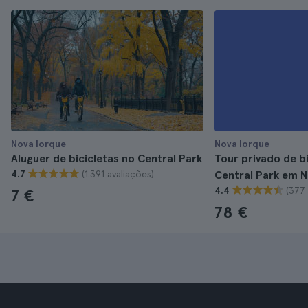
Nova Iorque
Nova Iorque
Aluguer de bicicletas no Central Park
Tour privado de bi
(1.391 avaliações)
4.7
Central Park em N
(377 
4.4
7 €
78 €