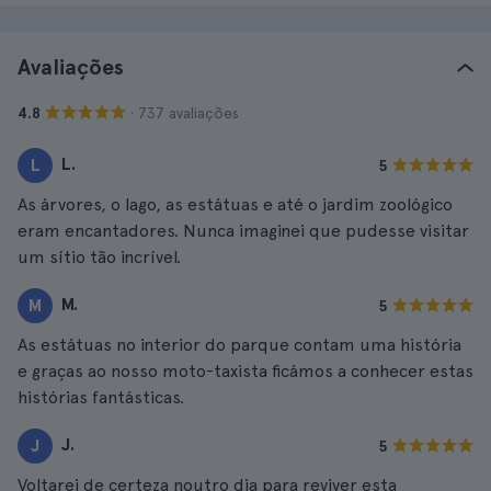
Avaliações
· 737 avaliações
4.8
L.
L
5
As árvores, o lago, as estátuas e até o jardim zoológico
eram encantadores. Nunca imaginei que pudesse visitar
um sítio tão incrível.
M.
M
5
As estátuas no interior do parque contam uma história
e graças ao nosso moto-taxista ficámos a conhecer estas
histórias fantásticas.
J.
J
5
Voltarei de certeza noutro dia para reviver esta