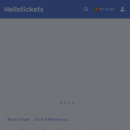
PRT (EUR)
Nova Iorque
Os 8 melhores passeios de bicicleta em Nova Iorque