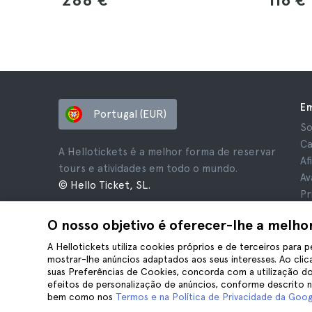
E
Portugal (EUR)
So
Ca
A Hellotickets é a melhor forma de reservar
Af
tours e atividades em todo o mundo.
Av
© Hello Ticket, SL.
Pr
Te
O nosso objetivo é oferecer-lhe a melho
Av
Co
A Hellotickets utiliza cookies próprios e de terceiros para p
mostrar-lhe anúncios adaptados aos seus interesses. Ao clica
suas Preferências de Cookies, concorda com a utilização do
efeitos de personalização de anúncios, conforme descrito 
bem como nos
Termos e na Política de Privacidade da Goog