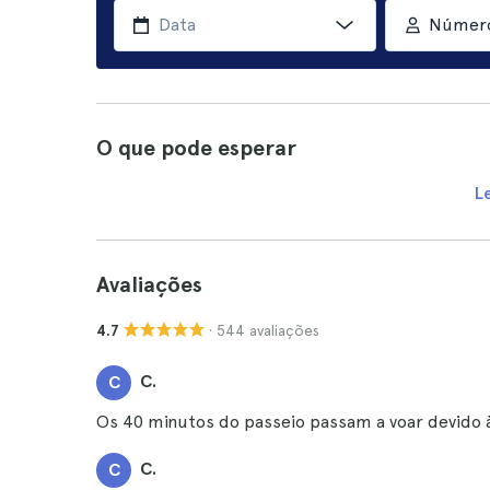
Número
O que pode esperar
L
Avaliações
· 544 avaliações
4.7
C.
C
Os 40 minutos do passeio passam a voar devido 
C.
C