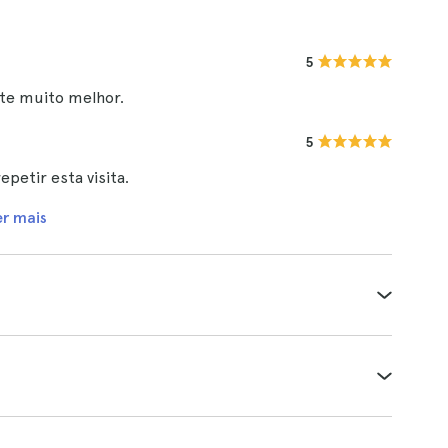
5
nte muito melhor.
5
petir esta visita.
er mais