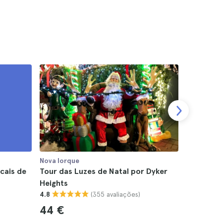
Nova Iorque
Nova Iorq
cais de
Tour das Luzes de Natal por Dyker
Passeio d
Heights
4.6
(355 avaliações)
4.8
42 €
44 €