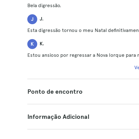
Bela digressão.
J.
J
Esta digressão tornou o meu Natal definitivame
K.
K
Estou ansioso por regressar a Nova Iorque para re
V
Ponto de encontro
Informação Adicional