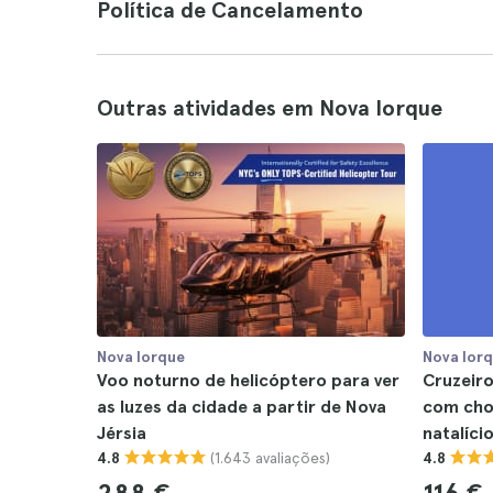
Política de Cancelamento
Outras atividades em Nova Iorque
Nova Iorque
Nova Ior
Voo noturno de helicóptero para ver
Cruzeiro
as luzes da cidade a partir de Nova
com cho
Jérsia
natalíci
(1.643 avaliações)
4.8
4.8
288 €
116 €