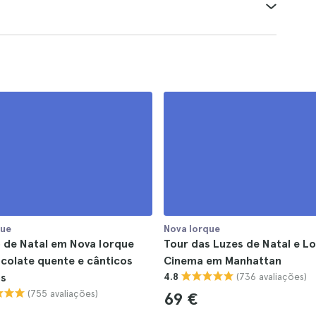
que
Nova Iorque
 de Natal em Nova Iorque
Tour das Luzes de Natal e Lo
colate quente e cânticos
Cinema em Manhattan
(736 avaliações)
os
4.8
(755 avaliações)
69 €