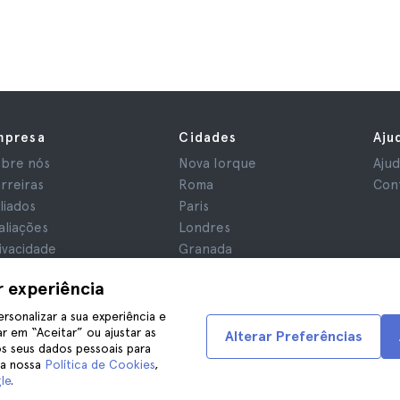
mpresa
Cidades
Aju
bre nós
Nova Iorque
Aju
rreiras
Roma
Con
iliados
Paris
aliações
Londres
ivacidade
Granada
rmos e Condições
Cracóvia
r experiência
iso Legal
Tenerife
okies
ersonalizar a sua experiência e
r em “Aceitar” ou ajustar as
Alterar Preferências
s seus dados pessoais para
na nossa
Política de Cookies
,
le
.