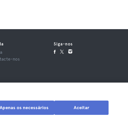
da
Siga-nos
da
tacte-nos
Apenas os necessários
Aceitar