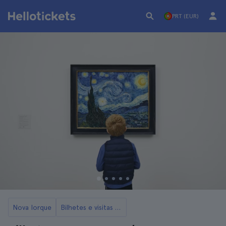
PRT (EUR)
Nova Iorque
Bilhetes e visitas ao MoMA de Nova Iorque