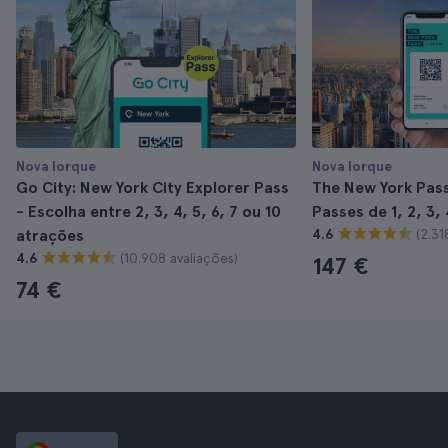
Nova Iorque
Nova Iorque
Go City: New York City Explorer Pass
The New York Pass 
- Escolha entre 2, 3, 4, 5, 6, 7 ou 10
Passes de 1, 2, 3, 
(2.31
atrações
4.6
(10.908 avaliações)
4.6
147 €
74 €