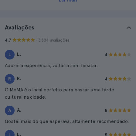
Avaliações
· 3.584 avaliações
4.7
L.
L
4
Adorei a experiência, voltaria sem hesitar.
R.
R
4
O MoMA é o local perfeito para passar uma tarde
cultural na cidade.
A.
A
5
Gostei mais do que esperava, altamente recomendado.
L.
L
5