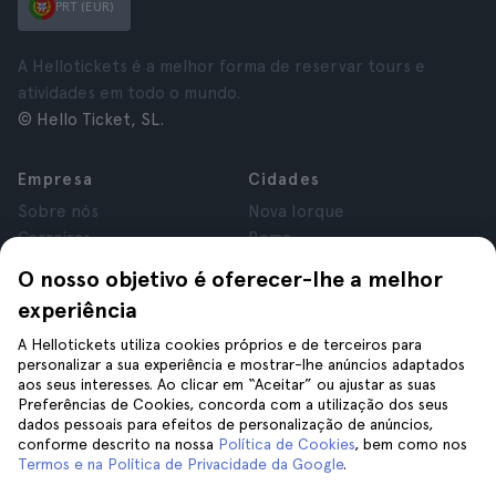
PRT (EUR)
A Hellotickets é a melhor forma de reservar tours e
atividades em todo o mundo.
© Hello Ticket, SL.
Empresa
Cidades
Sobre nós
Nova Iorque
Carreiras
Roma
Afiliados
Paris
O nosso objetivo é oferecer-lhe a melhor
Avaliações
Londres
experiência
Privacidade
Granada
Termos e Condições
Cracóvia
A Hellotickets utiliza cookies próprios e de terceiros para
personalizar a sua experiência e mostrar-lhe anúncios adaptados
Aviso Legal
Tenerife
aos seus interesses. Ao clicar em “Aceitar” ou ajustar as suas
Cookies
Preferências de Cookies, concorda com a utilização dos seus
dados pessoais para efeitos de personalização de anúncios,
conforme descrito na nossa
Política de Cookies
, bem como nos
Ajuda
Siga-nos
Termos e na Política de Privacidade da Google
.
Ajuda