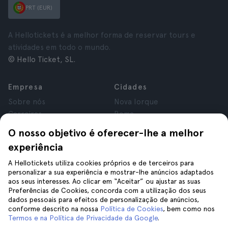
PRT (EUR)
A Hellotickets é a melhor forma de reservar tours e
atividades em todo o mundo.
© Hello Ticket, SL.
Empresa
Cidades
Sobre nós
Nova Iorque
Carreiras
Roma
Afiliados
Paris
O nosso objetivo é oferecer-lhe a melhor
Avaliações
Londres
experiência
Privacidade
Granada
Termos e Condições
Cracóvia
A Hellotickets utiliza cookies próprios e de terceiros para
personalizar a sua experiência e mostrar-lhe anúncios adaptados
Aviso Legal
Tenerife
aos seus interesses. Ao clicar em “Aceitar” ou ajustar as suas
Cookies
Preferências de Cookies, concorda com a utilização dos seus
dados pessoais para efeitos de personalização de anúncios,
conforme descrito na nossa
Política de Cookies
, bem como nos
Ajuda
Siga-nos
Termos e na Política de Privacidade da Google
.