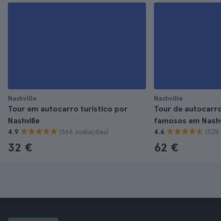
Nashville
Nashville
Tour em autocarro turístico por
Tour de autocarro
Nashville
famosos em Nashv
(566 avaliações)
(528 
4.9
4.6
32 €
62 €