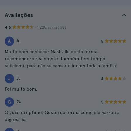
Avaliações
· 1.228 avaliações
4.6
A.
A
5
Muito bom conhecer Nashville desta forma,
recomendo-o realmente. Também tem tempo
suficiente para não se cansar e ir com toda a família!
J.
J
4
Foi muito bom.
G.
G
5
O guia foi óptimo! Gostei da forma como ele narrou a
digressão.