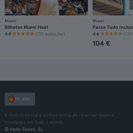
Miami
Miami
Bilhetes Miami Heat
Passe Tudo Incluí
(725 avaliações)
(1.20
4.8
4.6
104 €
PRT (EUR)
A Hellotickets é a melhor forma de reservar tours e
atividades em todo o mundo.
© Hello Ticket, SL.