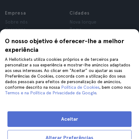
Empresa
Cidades
Sobre nós
Nova Iorque
Carreiras
Roma
Afiliados
Paris
O nosso objetivo é oferecer-lhe a melhor
Avaliações
Londres
experiência
Privacidade
Granada
Termos e Condições
Cracóvia
A Hellotickets utiliza cookies próprios e de terceiros para
personalizar a sua experiência e mostrar-lhe anúncios adaptados
Aviso Legal
Tenerife
aos seus interesses. Ao clicar em “Aceitar” ou ajustar as suas
Cookies
Preferências de Cookies, concorda com a utilização dos seus
dados pessoais para efeitos de personalização de anúncios,
conforme descrito na nossa
Política de Cookies
, bem como nos
Ajuda
Siga-nos
Termos e na Política de Privacidade da Google
.
Ajuda
Contacte-nos
Aceitar
Alterar Preferências