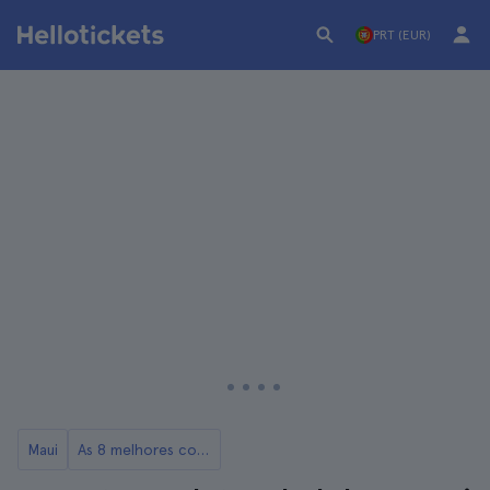
PRT (EUR)
Maui
As 8 melhores coisas para fazer em Maui