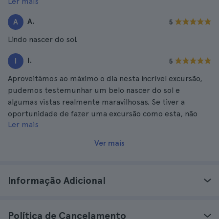
Ler mais
embora seja bastante cansativa.
A.
A
5
Lindo nascer do sol.
I.
I
5
Aproveitámos ao máximo o dia nesta incrível excursão,
pudemos testemunhar um belo nascer do sol e
algumas vistas realmente maravilhosas. Se tiver a
oportunidade de fazer uma excursão como esta, não
Ler mais
hesite, ela é bastante completa e visitará lugares muito
bonitos.
Ver mais
Informação Adicional
Política de Cancelamento