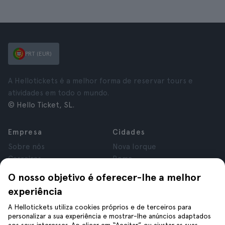
PRT (EUR)
A Hellotickets é a melhor forma de reservar tours e
atividades em todo o mundo.
© Hello Ticket, SL.
Empresa
Cidades
Sobre nós
Nova Iorque
Carreiras
Roma
Afiliados
Paris
O nosso objetivo é oferecer-lhe a melhor
Avaliações
Londres
experiência
Privacidade
Granada
Termos e Condições
Cracóvia
A Hellotickets utiliza cookies próprios e de terceiros para
personalizar a sua experiência e mostrar-lhe anúncios adaptados
Aviso Legal
Tenerife