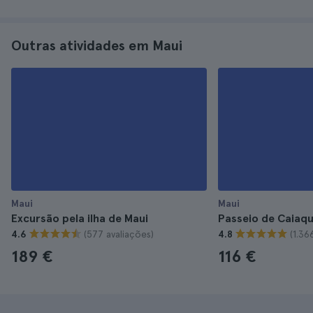
Outras atividades em Maui
Maui
Maui
Excursão pela ilha de Maui
Passeio de Caiaq
(577 avaliações)
(1.36
4.6
4.8
189 €
116 €