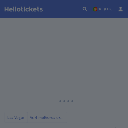
PRT (EUR)
Las Vegas
As 4 melhores excursões para a Represa Hoover saindo de Las Vegas