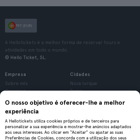
PRT (EUR)
A Hellotickets é a melhor forma de reservar tours e
atividades em todo o mundo.
© Hello Ticket, SL.
Empresa
Cidades
Sobre nós
Nova Iorque
Carreiras
Roma
Afiliados
Paris
O nosso objetivo é oferecer-lhe a melhor
Avaliações
Londres
experiência
Privacidade
Granada
Termos e Condições
Cracóvia
A Hellotickets utiliza cookies próprios e de terceiros para
personalizar a sua experiência e mostrar-lhe anúncios adaptados
Aviso Legal
Tenerife
aos seus interesses. Ao clicar em “Aceitar” ou ajustar as suas
Cookies
Preferências de Cookies, concorda com a utilização dos seus