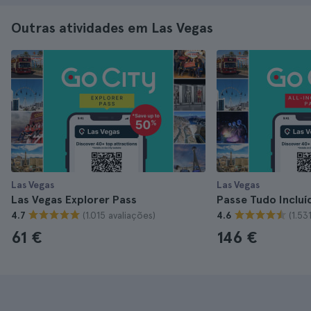
Outras atividades em Las Vegas
Las Vegas
Las Vegas
Las Vegas Explorer Pass
Passe Tudo Incluí
(1.015 avaliações)
(1.53
4.7
4.6
61 €
146 €