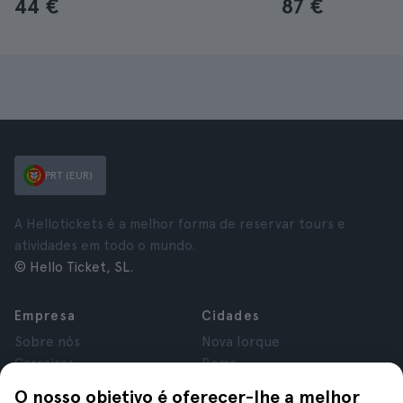
44 €
87 €
PRT (EUR)
A Hellotickets é a melhor forma de reservar tours e
atividades em todo o mundo.
© Hello Ticket, SL.
Empresa
Cidades
Sobre nós
Nova Iorque
Carreiras
Roma
Afiliados
Paris
O nosso objetivo é oferecer-lhe a melhor