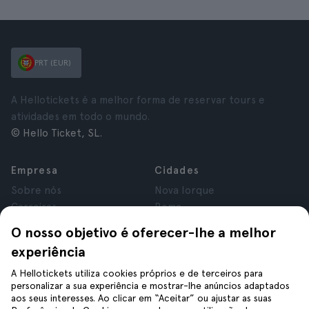
PRT (EUR)
A Hellotickets é a melhor forma de reservar tours e
atividades em todo o mundo.
© Hello Ticket, SL.
Empresa
Cidades
Sobre nós
Nova Iorque
Carreiras
Roma
Afiliados
Paris
O nosso objetivo é oferecer-lhe a melhor
Avaliações
Londres
experiência
Privacidade
Granada
Termos e Condições
Cracóvia
A Hellotickets utiliza cookies próprios e de terceiros para
personalizar a sua experiência e mostrar-lhe anúncios adaptados
Aviso Legal
Tenerife
aos seus interesses. Ao clicar em “Aceitar” ou ajustar as suas
Cookies