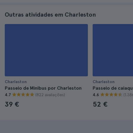
Outras atividades em Charleston
Charleston
Charleston
Passeio de Minibus por Charleston
Passeio de caiaqu
(822 avaliações)
(1.38
4.7
4.6
39 €
52 €