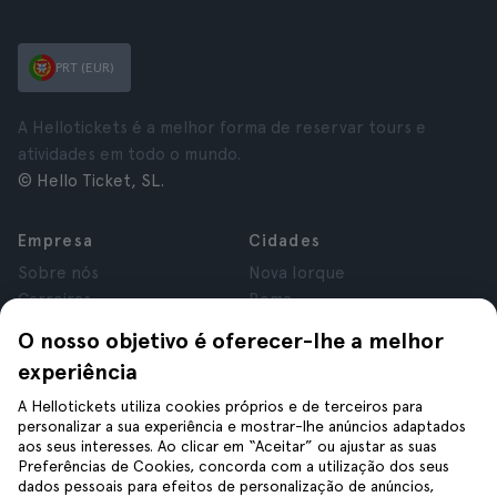
PRT (EUR)
A Hellotickets é a melhor forma de reservar tours e
atividades em todo o mundo.
© Hello Ticket, SL.
Empresa
Cidades
Sobre nós
Nova Iorque
Carreiras
Roma
Afiliados
Paris
O nosso objetivo é oferecer-lhe a melhor
Avaliações
Londres
experiência
Privacidade
Granada
Termos e Condições
Cracóvia
A Hellotickets utiliza cookies próprios e de terceiros para
personalizar a sua experiência e mostrar-lhe anúncios adaptados
Aviso Legal
Tenerife
aos seus interesses. Ao clicar em “Aceitar” ou ajustar as suas
Cookies
Preferências de Cookies, concorda com a utilização dos seus
dados pessoais para efeitos de personalização de anúncios,