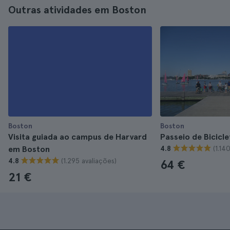
Outras atividades em Boston
Boston
Boston
Visita guiada ao campus de Harvard
Passeio de Bicicl
(1.14
em Boston
4.8
(1.295 avaliações)
4.8
64 €
21 €