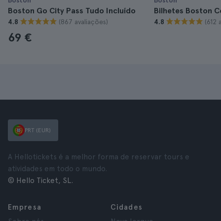
Boston
Boston
Boston Go City Pass Tudo Incluído
Bilhetes Boston C
(867 avaliações)
(612 
4.8
4.8
69 €
PRT (EUR)
A Hellotickets é a melhor forma de reservar tours e
atividades em todo o mundo.
© Hello Ticket, SL.
Empresa
Cidades