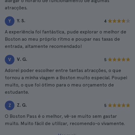
alargar o horário de funcionamento de algumas
atracções.
Y. S.
Y
4
A experiência foi fantástica, pude explorar o melhor de
Boston ao meu próprio ritmo e poupar nas taxas de
entrada, altamente recomendado!
V. G.
V
5
Adorei poder escolher entre tantas atracções, o que
tornou a minha viagem a Boston muito especial. Poupei
muito, o que foi ótimo para o meu orçamento de
estudante.
Z. G.
Z
5
O Boston Pass é o melhor, vê-se muito sem gastar
muito. Muito fácil de utilizar, recomendo-o vivamente.