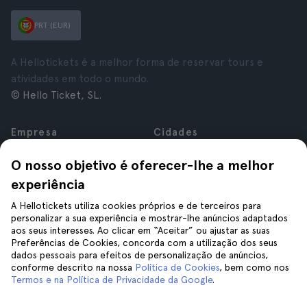
PRT (EUR)
A Hellotickets é a melhor forma de reservar tours e
atividades em todo o mundo.
© Hello Ticket, SL.
Empresa
Cidades
Sobre nós
Nova Iorque
O nosso objetivo é oferecer-lhe a melhor
Carreiras
Roma
experiência
Afiliados
Paris
Avaliações
Londres
A Hellotickets utiliza cookies próprios e de terceiros para
Privacidade
Granada
personalizar a sua experiência e mostrar-lhe anúncios adaptados
aos seus interesses. Ao clicar em “Aceitar” ou ajustar as suas
Termos e Condições
Cracóvia
Preferências de Cookies, concorda com a utilização dos seus
Aviso Legal
Tenerife
dados pessoais para efeitos de personalização de anúncios,
Cookies
conforme descrito na nossa
Política de Cookies
, bem como nos
Termos e na Política de Privacidade da Google
.
Ajuda
Siga-nos