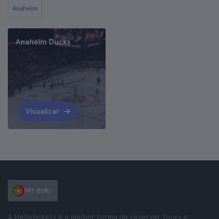
Anaheim
Anaheim Ducks
Visualizar
PRT (EUR)
A Hellotickets é a melhor forma de reservar tours e