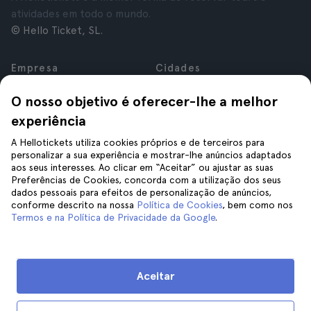
atividades em todo o mundo.
© Hello Ticket, SL.
Empresa
Cidades
Sobre nós
Nova Iorque
O nosso objetivo é oferecer-lhe a melhor
Carreiras
Roma
experiência
Afiliados
Paris
Avaliações
Londres
A Hellotickets utiliza cookies próprios e de terceiros para
Privacidade
Granada
personalizar a sua experiência e mostrar-lhe anúncios adaptados
aos seus interesses. Ao clicar em “Aceitar” ou ajustar as suas
Termos e Condições
Cracóvia
Preferências de Cookies, concorda com a utilização dos seus
Aviso Legal
Tenerife
dados pessoais para efeitos de personalização de anúncios,
Cookies
conforme descrito na nossa
Política de Cookies
, bem como nos
Termos e na Política de Privacidade da Google
.
Ajuda
Siga-nos
Ajuda
Aceitar
Contacte-nos