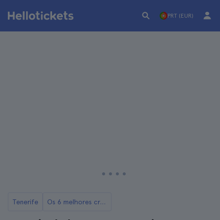
PRT (EUR)
Tenerife
Os 6 melhores cruzeiros e passeios de barco em Tenerife