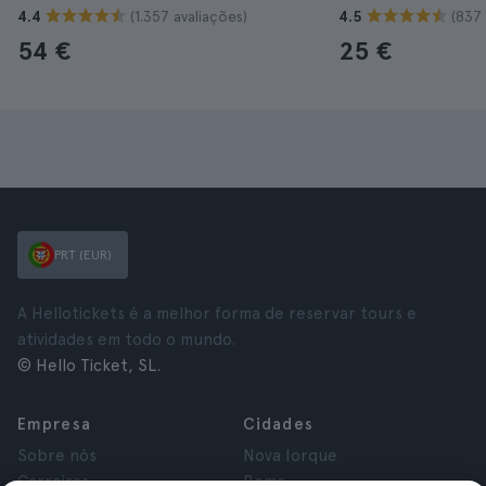
(1.357 avaliações)
(837 
4.4
4.5
54 €
25 €
PRT (EUR)
A Hellotickets é a melhor forma de reservar tours e
atividades em todo o mundo.
© Hello Ticket, SL.
Empresa
Cidades
Sobre nós
Nova Iorque
Carreiras
Roma