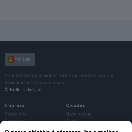
PRT (EUR)
A Hellotickets é a melhor forma de reservar tours e
atividades em todo o mundo.
© Hello Ticket, SL.
Empresa
Cidades
Sobre nós
Nova Iorque
Carreiras
Roma
Afiliados
Paris