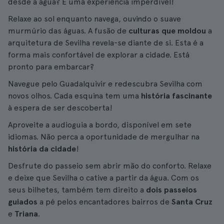
desde a água? É uma experiência imperdível!
Relaxe ao sol enquanto navega, ouvindo o suave
murmúrio das águas. A fusão de
culturas que moldou
a
arquitetura de Sevilha revela-se diante de si. Esta é a
forma mais confortável de explorar a cidade. Está
pronto para embarcar?
Navegue pelo Guadalquivir e redescubra Sevilha com
novos olhos. Cada esquina tem uma
história fascinante
à espera de ser descoberta!
Aproveite a audioguia a bordo, disponível em sete
idiomas. Não perca a oportunidade de mergulhar na
história da cidade
!
Desfrute do passeio sem abrir mão do conforto. Relaxe
e deixe que Sevilha o cative a partir da água. Com os
seus bilhetes, também tem direito a
dois passeios
guiados
a pé pelos encantadores bairros de
Santa Cruz
e
Triana
.